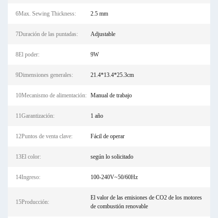
6Max. Sewing Thickness:
2.5 mm
7Duración de las puntadas:
Adjustable
8El poder:
9W
9Dimensiones generales:
21.4*13.4*25.3cm
10Mecanismo de alimentación:
Manual de trabajo
11Garantización:
1 año
12Puntos de venta clave:
Fácil de operar
13El color:
según lo solicitado
14Ingreso:
100-240V~50/60Hz
El valor de las emisiones de CO2 de los motores
15Producción:
de combustión renovable