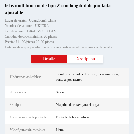
telas multifunción de tipo Z con longitud de puntada
ajustable
Lugar de origen: Guangdong, China
Nombre de la marca: UKICRA
Certificación: CE/RoHS/GS/U L/PSE
Cantidad de orden mínima: 20 piezas
Precio: $41.00/pieces 20-99 pieces
Detalles de empaquetado: Cada producto está envuelto en una caja de regalo.
Detalle
Description
Tiendas de prendas de vestir, uso doméstico,
1Industrias aplicables:
venta al por menor
2Condición:
Nuevo
3El tipo:
Máquina de coser para el hogar
4Formación de la puntada:
Puntada de la cerradura
5Configuración mecánica:
Plano