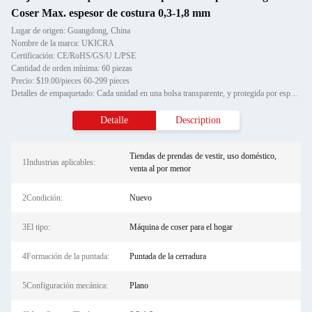
Coser Max. espesor de costura 0,3-1,8 mm
Lugar de origen: Guangdong, China
Nombre de la marca: UKICRA
Certificación: CE/RoHS/GS/U L/PSE
Cantidad de orden mínima: 60 piezas
Precio: $19.00/pieces 60-299 pieces
Detalles de empaquetado: Cada unidad en una bolsa transparente, y protegida por espuma de poliestireno cortada, luego envasad
Detalle
Description
Tiendas de prendas de vestir, uso doméstico,
1Industrias aplicables:
venta al por menor
2Condición:
Nuevo
3El tipo:
Máquina de coser para el hogar
4Formación de la puntada:
Puntada de la cerradura
5Configuración mecánica:
Plano