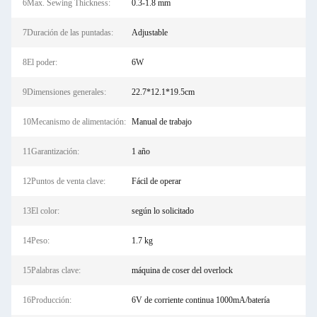
6Max. Sewing Thickness:
0.3-1.8 mm
7Duración de las puntadas:
Adjustable
8El poder:
6W
9Dimensiones generales:
22.7*12.1*19.5cm
10Mecanismo de alimentación:
Manual de trabajo
11Garantización:
1 año
12Puntos de venta clave:
Fácil de operar
13El color:
según lo solicitado
14Peso:
1.7 kg
15Palabras clave:
máquina de coser del overlock
16Producción:
6V de corriente continua 1000mA/batería