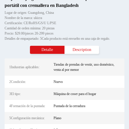
portátil con cremallera en Bangladesh
Lugar de origen: Guangdong, China
Nombre de la marca: ukicra
Certificación: CE/RoHS/GS/U L/PSE
Cantidad de orden mínima: 20 piezas
Precio: $29.00/pieces 20-299 pieces
Detalles de empaquetado: 5Cada producto está envuelto en una caja de regalo.
Detalle
Description
Tiendas de prendas de vestir, uso doméstico,
1Industrias aplicables:
venta al por menor
2Condición:
Nuevo
3El tipo:
Máquina de coser para el hogar
4Formación de la puntada:
Puntada de la cerradura
5Configuración mecánica:
Plano