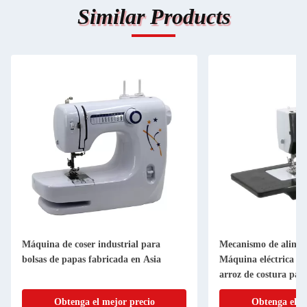
Similar Products
Máquina de coser industrial para
Mecanismo de alime
bolsas de papas fabricada en Asia
Máquina eléctrica de 
arroz de costura par
fácil
Obtenga el mejor precio
Obtenga el m