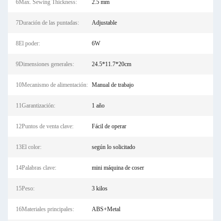
6Max. Sewing Thickness:
2.5 mm
7Duración de las puntadas:
Adjustable
8El poder:
6W
9Dimensiones generales:
24.5*11.7*20cm
10Mecanismo de alimentación:
Manual de trabajo
11Garantización:
1 año
12Puntos de venta clave:
Fácil de operar
13El color:
según lo solicitado
14Palabras clave:
mini máquina de coser
15Peso:
3 kilos
16Materiales principales:
ABS+Metal