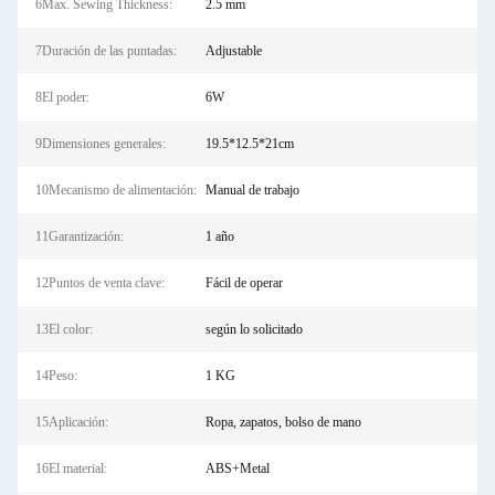
6Max. Sewing Thickness:
2.5 mm
7Duración de las puntadas:
Adjustable
8El poder:
6W
9Dimensiones generales:
19.5*12.5*21cm
10Mecanismo de alimentación:
Manual de trabajo
11Garantización:
1 año
12Puntos de venta clave:
Fácil de operar
13El color:
según lo solicitado
14Peso:
1 KG
15Aplicación:
Ropa, zapatos, bolso de mano
16El material:
ABS+Metal