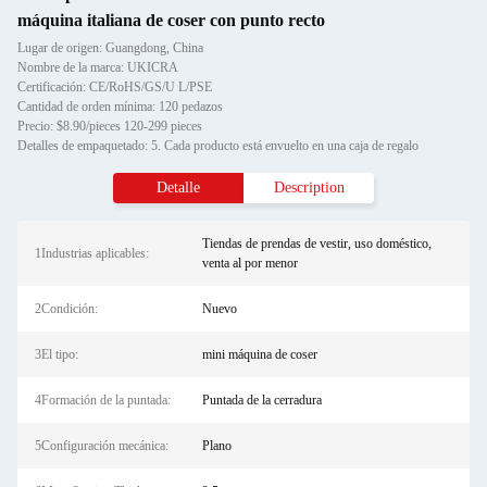
máquina italiana de coser con punto recto
Lugar de origen: Guangdong, China
Nombre de la marca: UKICRA
Certificación: CE/RoHS/GS/U L/PSE
Cantidad de orden mínima: 120 pedazos
Precio: $8.90/pieces 120-299 pieces
Detalles de empaquetado: 5. Cada producto está envuelto en una caja de regalo
Detalle
Description
Tiendas de prendas de vestir, uso doméstico,
1Industrias aplicables:
venta al por menor
2Condición:
Nuevo
3El tipo:
mini máquina de coser
4Formación de la puntada:
Puntada de la cerradura
5Configuración mecánica:
Plano