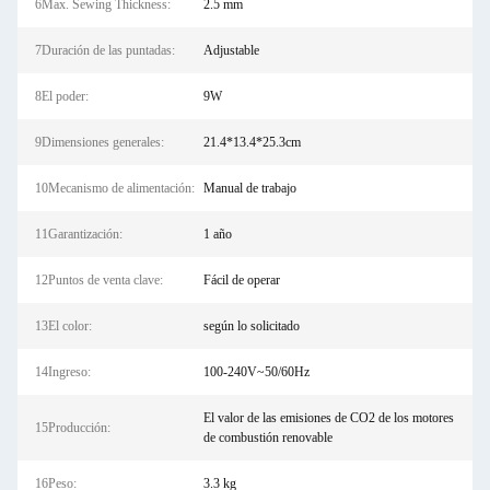
6Max. Sewing Thickness:
2.5 mm
7Duración de las puntadas:
Adjustable
8El poder:
9W
9Dimensiones generales:
21.4*13.4*25.3cm
10Mecanismo de alimentación:
Manual de trabajo
11Garantización:
1 año
12Puntos de venta clave:
Fácil de operar
13El color:
según lo solicitado
14Ingreso:
100-240V~50/60Hz
El valor de las emisiones de CO2 de los motores
15Producción:
de combustión renovable
16Peso:
3.3 kg