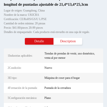
longitud de puntadas ajustable de 21,4*13,4*25,3cm
Lugar de origen: Guangdong, China
Nombre de la marca: UKICRA
Certificación: CE/RoHS/GS/U L/PSE
Cantidad de orden mínima: 20 piezas
Precio: $41.00/pieces 20-99 pieces
Detalles de empaquetado: Cada producto está envuelto en una caja de regalo.
Detalle
Description
Tiendas de prendas de vestir, uso doméstico,
1Industrias aplicables:
venta al por menor
2Condición:
Nuevo
3El tipo:
Máquina de coser para el hogar
4Formación de la puntada:
Puntada de la cerradura
5Configuración mecánica:
Plano